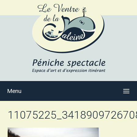
Menu
11075225_341890972670