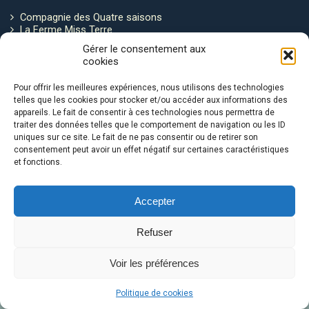
Compagnie des Quatre saisons
La Ferme Miss Terre
Politique de cookies
Gérer le consentement aux
cookies
Restez connecté !
Pour offrir les meilleures expériences, nous utilisons des technologies
telles que les cookies pour stocker et/ou accéder aux informations des
appareils. Le fait de consentir à ces technologies nous permettra de
traiter des données telles que le comportement de navigation ou les ID
uniques sur ce site. Le fait de ne pas consentir ou de retirer son
consentement peut avoir un effet négatif sur certaines caractéristiques
et fonctions.
Avec le soutien de :
Accepter
Refuser
Voir les préférences
Le Ventre de la Baleine © 2026
Politique de cookies