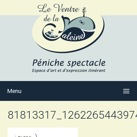
Menu
81813317_126226544397