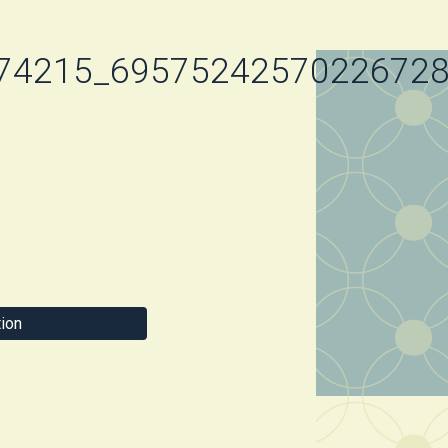
74215_6957524257022672
ion