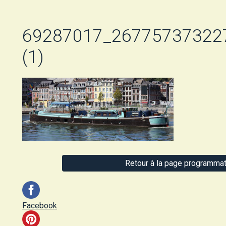
69287017_26775737322
(1)
Retour à la page programmat
Facebook