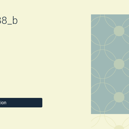
88_b
ion