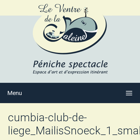
Menu
cumbia-club-de-
liege_MailisSnoeck_1_smal