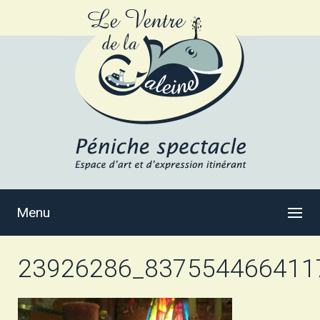
Menu
23926286_837554466411