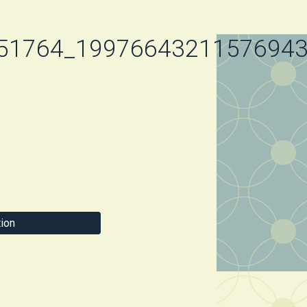
51764_19976643211576943
ion