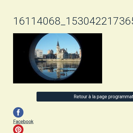
16114068_15304221736
Retour à la page programmat
Facebook