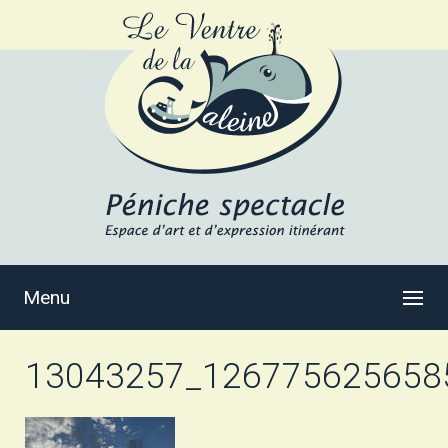
Menu
13043257_126775625658