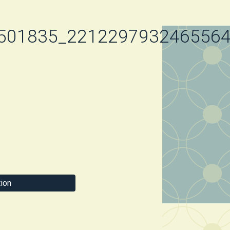
501835_2212297932465564
ion